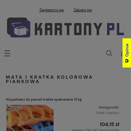
Zarejestruj się
Zaloguj się
Opinie
Opinie
MATA I KRATKA KOLOROWA
PIANKOWA
Wypełniacz do paczek kratka opakowanie 15 kg
Dostępność:
brak towaru
104,15 zł
zawiera 23% VAT, bez kosztów