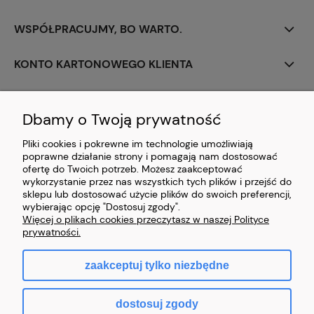
WSPÓŁPRACUJMY, BO WARTO.
KONTO KARTONOWEGO KLIENTA
PERSONALIZACJA
Dbamy o Twoją prywatność
CIEKAWOSTKI Z BRANŻY
Pliki cookies i pokrewne im technologie umożliwiają
poprawne działanie strony i pomagają nam dostosować
PŁATNOŚCI I DOSTAWA
ofertę do Twoich potrzeb. Możesz zaakceptować
wykorzystanie przez nas wszystkich tych plików i przejść do
sklepu lub dostosować użycie plików do swoich preferencji,
ZAWARCIE UMOWY
wybierając opcję "Dostosuj zgody".
Więcej o plikach cookies przeczytasz w naszej Polityce
prywatności.
zaakceptuj tylko niezbędne
pokaż pełną wersję strony
dostosuj zgody