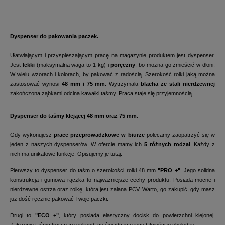
Dyspenser do pakowania paczek.
Ułatwiającym i przyspieszającym pracę na magazynie produktem jest dyspenser.
Jest
lekki
(maksymalna waga to 1 kg) i
poręczny
, bo można go zmieścić w dłoni.
W wielu wzorach i kolorach, by pakować z radością. Szerokość rolki jaką można
zastosować wynosi
48 mm i 75 mm
. Wytrzymała
blacha ze stali nierdzewnej
zakończona ząbkami odcina kawałki taśmy. Praca staje się przyjemnością.
Dyspenser do taśmy klejącej 48 mm oraz 75 mm.
Gdy wykonujesz
prace przeprowadzkowe w biurze
polecamy zaopatrzyć się w
jeden z naszych dyspenserów. W ofercie mamy ich
5 różnych rodzai
. Każdy z
nich ma unikatowe funkcje. Opisujemy je tutaj.
Pierwszy to dyspenser do taśm o szerokości rolki 48 mm
"PRO +"
. Jego solidna
konstrukcja i gumowa rączka to najważniejsze cechy produktu. Posiada mocne i
nierdzewne ostrza oraz rolkę, która jest zalana PCV. Warto, go zakupić, gdy masz
już dość ręcznie pakować Twoje paczki.
Drugi to
"ECO +"
, który posiada elastyczny docisk do powierzchni klejonej.