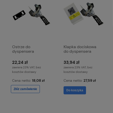
Ostrze do
Klapka dociskowa
dyspensera
do dyspensera
ActivaRange One i
ACTIVA RANGE
Two
22,24 zł
33,94 zł
zawiera 23% VAT, bez
zawiera 23% VAT, bez
kosztów dostawy
kosztów dostawy
Cena netto:
18,08 zł
Cena netto:
27,59 zł
Złóż zamówienie
Do koszyka