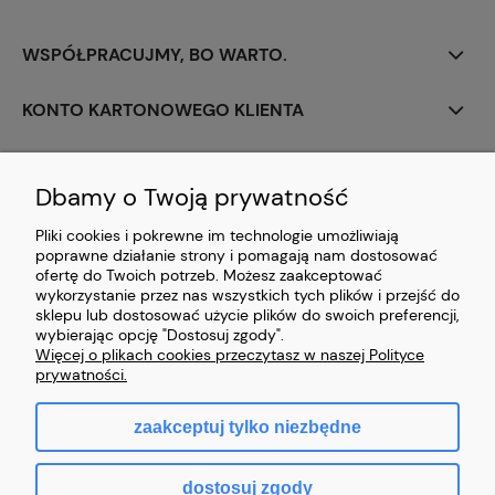
WSPÓŁPRACUJMY, BO WARTO.
KONTO KARTONOWEGO KLIENTA
PERSONALIZACJA
Dbamy o Twoją prywatność
CIEKAWOSTKI Z BRANŻY
Pliki cookies i pokrewne im technologie umożliwiają
poprawne działanie strony i pomagają nam dostosować
PŁATNOŚCI I DOSTAWA
ofertę do Twoich potrzeb. Możesz zaakceptować
wykorzystanie przez nas wszystkich tych plików i przejść do
sklepu lub dostosować użycie plików do swoich preferencji,
ZAWARCIE UMOWY
wybierając opcję "Dostosuj zgody".
Więcej o plikach cookies przeczytasz w naszej Polityce
prywatności.
zaakceptuj tylko niezbędne
pokaż pełną wersję strony
dostosuj zgody