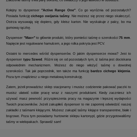
Założenie taśmy trwa parę sekund, co świadczy o jego łatwości w obsłudze.
Kolejny to dyspenser
"Active Range One"
. Co go wyróżnia od pozostałych?
Posiada funkcję
cichego owijania taśmy
. Nie możesz się przez niego skaleczyć.
Ostrza wysuwają się dopiero, gdy kleisz karton. Nie wyskakuje z palcy, bo ma
gumową rączkę.
Dyspenser
"Max+"
to głównie produkt, który pomieści taśmę o szerokości
75 mm
.
Napięcie jest regulowane hamulcem, a jego rolka pokryta jest PCV.
Ostatni to mercedes wśród dyspenserów. O jakim dyspenserze mowa? Jest to
dyspenser
typu Szwed
. Różni się on od pozostałych tym, iż taśma jest dociskana
odpowiednim mechanizmem. Możesz do niego włożyć taśmę o dowolnej
szerokości. Tak jak poprzednik, ten także ma funkcję
bardzo cichego klejenia
.
Poza tym znajdziesz u niego metalową konstrukcję.
Zatem, jeżeli prowadzisz sklep stacjonarny i musisz codziennie pakować paczki to
musisz ułatwić sobie pracę wraz z naszymi produktami. Kiedy zaczniesz ich
używać masz pewność przyspieszenia pracy na magazynie i lepszej wydajności
Twoich pracowników. Jeżeli zakupiłeś dyspenser to nie zapomnij odwiedzić naszej
zakładki z taśmami klejącymi. Możesz zakupić taśmy klejące transparentne, białe i
brązowe. Poza tym posiadamy hurtownie sklepu kartonypl, gdzie przygotowaliśmy
taśmy w wielopakach. Sprawdź sam!