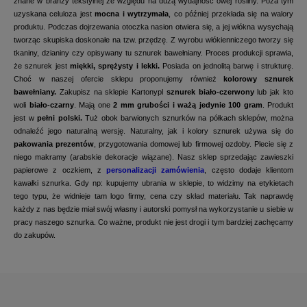
znane w branży tekstylnej ze względu na dużą wydajność owej rośliny. Poza tym
uzyskana celuloza jest
mocna i wytrzymała
, co później przekłada się na walory
produktu. Podczas dojrzewania otoczka nasion otwiera się, a jej włókna wysychają
tworząc skupiska doskonałe na tzw. przędzę. Z wyrobu włókienniczego tworzy się
tkaniny, dzianiny czy opisywany tu sznurek bawełniany. Proces produkcji sprawia,
że sznurek jest
miękki, sprężysty i lekki.
Posiada on jednolitą barwę i strukturę.
Choć w naszej ofercie sklepu proponujemy również
kolorowy sznurek
bawełniany.
Zakupisz na sklepie Kartonypl
sznurek biało-czerwony
lub jak kto
woli
biało-czarny
. Mają one
2 mm grubości i ważą jedynie 100 gram
. Produkt
jest w
pełni polski.
Tuż obok barwionych sznurków na półkach sklepów, można
odnaleźć jego naturalną wersję. Naturalny, jak i kolory sznurek używa się do
pakowania prezentów
, przygotowania domowej lub firmowej ozdoby. Plecie się z
niego makramy (arabskie dekoracje wiązane). Nasz sklep sprzedając zawieszki
papierowe z oczkiem, z
personalizacji zamówienia
, często dodaje klientom
kawałki sznurka. Gdy np: kupujemy ubrania w sklepie, to widzimy na etykietach
tego typu, że widnieje tam logo firmy, cena czy skład materiału. Tak naprawdę
każdy z nas będzie miał swój własny i autorski pomysł na wykorzystanie u siebie w
pracy naszego sznurka. Co ważne, produkt nie jest drogi i tym bardziej zachęcamy
do zakupów.