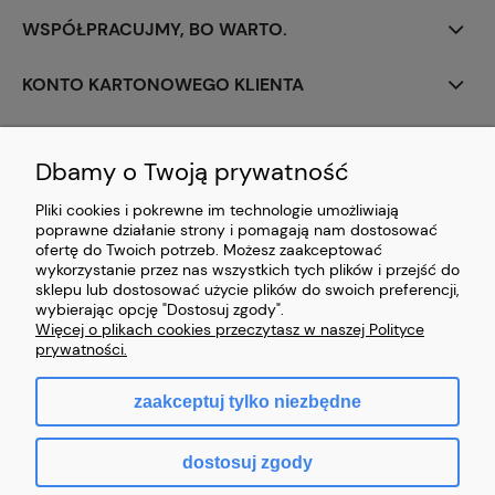
WSPÓŁPRACUJMY, BO WARTO.
KONTO KARTONOWEGO KLIENTA
PERSONALIZACJA
Dbamy o Twoją prywatność
CIEKAWOSTKI Z BRANŻY
Pliki cookies i pokrewne im technologie umożliwiają
poprawne działanie strony i pomagają nam dostosować
PŁATNOŚCI I DOSTAWA
ofertę do Twoich potrzeb. Możesz zaakceptować
wykorzystanie przez nas wszystkich tych plików i przejść do
sklepu lub dostosować użycie plików do swoich preferencji,
ZAWARCIE UMOWY
wybierając opcję "Dostosuj zgody".
Więcej o plikach cookies przeczytasz w naszej Polityce
prywatności.
zaakceptuj tylko niezbędne
pokaż pełną wersję strony
dostosuj zgody
Sklep internetowy Shoper.pl