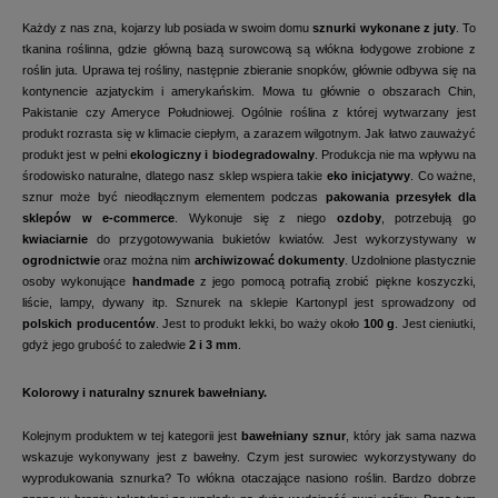
Każdy z nas zna, kojarzy lub posiada w swoim domu
sznurki wykonane z juty
. To
tkanina roślinna, gdzie główną bazą surowcową są włókna łodygowe zrobione z
roślin juta. Uprawa tej rośliny, następnie zbieranie snopków, głównie odbywa się na
kontynencie azjatyckim i amerykańskim. Mowa tu głównie o obszarach Chin,
Pakistanie czy Ameryce Południowej. Ogólnie roślina z której wytwarzany jest
produkt rozrasta się w klimacie ciepłym, a zarazem wilgotnym. Jak łatwo zauważyć
produkt jest w pełni
ekologiczny i biodegradowalny
. Produkcja nie ma wpływu na
środowisko naturalne, dlatego nasz sklep wspiera takie
eko inicjatywy
. Co ważne,
sznur może być nieodłącznym elementem podczas
pakowania przesyłek dla
sklepów w e-commerce
. Wykonuje się z niego
ozdoby
, potrzebują go
kwiaciarnie
do przygotowywania bukietów kwiatów. Jest wykorzystywany w
ogrodnictwie
oraz można nim
archiwizować dokumenty
. Uzdolnione plastycznie
osoby wykonujące
handmade
z jego pomocą potrafią zrobić piękne koszyczki,
liście, lampy, dywany itp. Sznurek na sklepie Kartonypl jest sprowadzony od
polskich producentów
. Jest to produkt lekki, bo waży około
100 g
. Jest cieniutki,
gdyż jego grubość to zaledwie
2 i 3 mm
.
Kolorowy i naturalny sznurek bawełniany.
Kolejnym produktem w tej kategorii jest
bawełniany sznur
, który jak sama nazwa
wskazuje wykonywany jest z bawełny. Czym jest surowiec wykorzystywany do
wyprodukowania sznurka? To włókna otaczające nasiono roślin. Bardzo dobrze