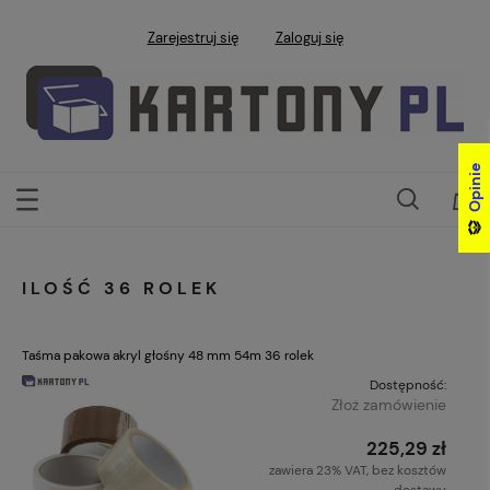
Zarejestruj się
Zaloguj się
Opinie
Opinie
ILOŚĆ 36 ROLEK
Taśma pakowa akryl głośny 48 mm 54m 36 rolek
Dostępność:
Złoż zamówienie
225,29 zł
zawiera 23% VAT, bez kosztów