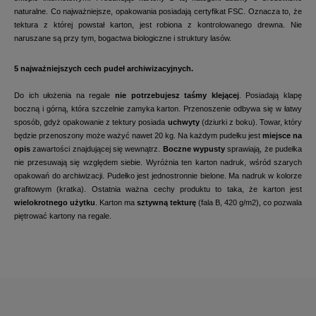
naturalne. Co najważniejsze, opakowania posiadają certyfikat FSC. Oznacza to, że
tektura z której powstał karton, jest robiona z kontrolowanego drewna. Nie
naruszane są przy tym, bogactwa biologiczne i struktury lasów.
5 najważniejszych cech pudeł archiwizacyjnych.
Do ich ułożenia na regale
nie potrzebujesz taśmy klejącej
. Posiadają klapę
boczną i górną, która szczelnie zamyka karton. Przenoszenie odbywa się w łatwy
sposób, gdyż opakowanie z tektury posiada
uchwyty
(dziurki z boku). Towar, który
będzie przenoszony może ważyć nawet 20 kg. Na każdym pudełku jest
miejsce na
opis
zawartości znajdującej się wewnątrz.
Boczne wypusty
sprawiają, że pudełka
nie przesuwają się względem siebie. Wyróżnia ten karton nadruk, wśród szarych
opakowań do archiwizacji. Pudełko jest jednostronnie bielone. Ma nadruk w kolorze
grafitowym (kratka). Ostatnia ważna cechy produktu to taka, że karton jest
wielokrotnego użytku
. Karton ma
sztywną tekturę
(fala B, 420 g/m2), co pozwala
piętrować kartony na regale.