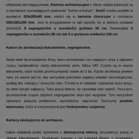
sklepowej lub magazynowej.
Kartony archiwizacyjne
z oferty sklepu kartonypl są
w wymiarach pozwalających opakować "karton w karton".
Sześć
sztuka pudełek w
wymiarze
320x285x80 mm
, mieści się w
kartonie zbiorczym
o rozmiarze
500x325x290 mm
. Jest to przygotowane w taki sposób, by w jednym zestawie
pomieścić
8 segregatorów o szerokości grzbietu 60 cm
. Ewentualnie
6
segregatorów o szerokości 80 cm lub 5 o grzbiecie wielkości 100 cm
.
Karton do archiwizacji dokumentów, segregatorów.
Kiedy wiele lat prowadzimy firmę, biuro rachunkowe czy magazyn, wraz z upływem
czasu, nazbieraliśmy sterty dokumentów, pism, faktur VAT. Często są to ważne
dokumenty, które trzeba przetrzymywać nawet do 5 lat. Każdy archiwista powiem
nam, że ważne jest to, aby wszystkie potrzebne papiery układać chronologicznie,
według dni, miesięcy i wreszcie roku. Trzeba w to wkładać codziennie dużo pracy,
by efekt był jak najlepszy. Taka praca dobrze, by sprawiała nam radość. Poza tym,
przenoszenie często ciężkich segregatorów musi być wygodne. Tym wszystkim
opisanym powyżej problemom, wychodzimy naprzeciw. Tworzymy
produkt
kartonowy
, który w swej prostocie jest
funkcjonalny i pojemny
.
Kartony ekologiczne do archiwum.
Łatwe składanie pudeł, wykonane z
ekologicznej tektury
, przyspieszy pracę w
sklepie internetowym. Produkując kartony z tej kategorii dbamy o środowisko