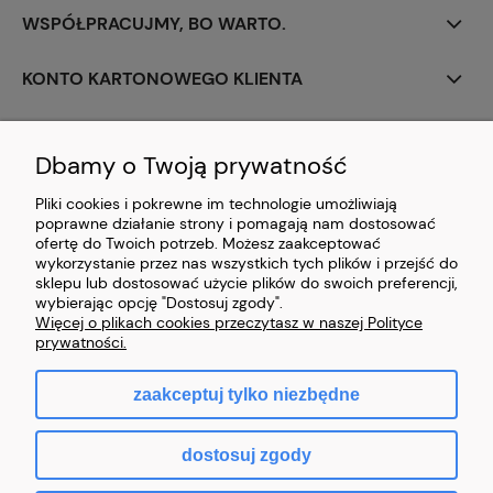
WSPÓŁPRACUJMY, BO WARTO.
KONTO KARTONOWEGO KLIENTA
PERSONALIZACJA
Dbamy o Twoją prywatność
CIEKAWOSTKI Z BRANŻY
Pliki cookies i pokrewne im technologie umożliwiają
poprawne działanie strony i pomagają nam dostosować
PŁATNOŚCI I DOSTAWA
ofertę do Twoich potrzeb. Możesz zaakceptować
wykorzystanie przez nas wszystkich tych plików i przejść do
sklepu lub dostosować użycie plików do swoich preferencji,
ZAWARCIE UMOWY
wybierając opcję "Dostosuj zgody".
Więcej o plikach cookies przeczytasz w naszej Polityce
prywatności.
zaakceptuj tylko niezbędne
pokaż pełną wersję strony
dostosuj zgody
Sklep internetowy Shoper.pl