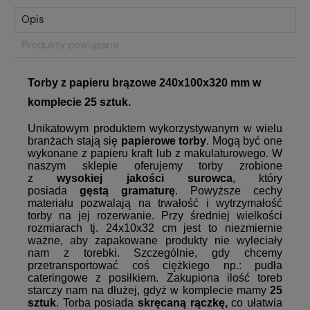
Opis
Produkty powiązane
Torby z papieru brązowe 240x100x320 mm w
komplecie 25 sztuk.
Unikatowym produktem wykorzystywanym w wielu
branżach stają się
papierowe torby
. Mogą być one
wykonane z papieru kraft lub z makulaturowego. W
naszym sklepie oferujemy torby zrobione
z
wysokiej jakości surowca
, który
posiada
gęstą gramaturę
. Powyższe cechy
materiału pozwalają na trwałość i wytrzymałość
torby na jej rozerwanie. Przy średniej wielkości
rozmiarach tj. 24x10x32 cm jest to niezmiernie
ważne, aby zapakowane produkty nie wyleciały
nam z torebki. Szczególnie, gdy chcemy
przetransportować coś ciężkiego np.: pudła
cateringowe z posiłkiem. Zakupiona ilość toreb
starczy nam na dłużej, gdyż w komplecie mamy
25
sztuk
. Torba posiada
skręcaną rączkę,
co ułatwia