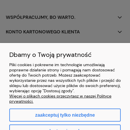
WSPÓŁPRACUJMY, BO WARTO.
KONTO KARTONOWEGO KLIENTA
PERSONALIZACJA
Dbamy o Twoją prywatność
CIEKAWOSTKI Z BRANŻY
Pliki cookies i pokrewne im technologie umożliwiają
poprawne działanie strony i pomagają nam dostosować
PŁATNOŚCI I DOSTAWA
ofertę do Twoich potrzeb. Możesz zaakceptować
wykorzystanie przez nas wszystkich tych plików i przejść do
sklepu lub dostosować użycie plików do swoich preferencji,
ZAWARCIE UMOWY
wybierając opcję "Dostosuj zgody".
Więcej o plikach cookies przeczytasz w naszej Polityce
prywatności.
zaakceptuj tylko niezbędne
pokaż pełną wersję strony