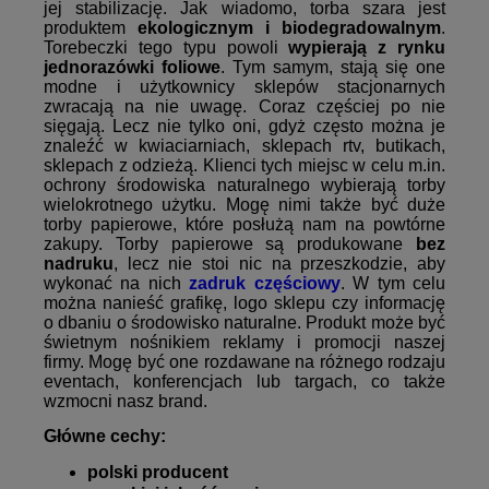
jej stabilizację. Jak wiadomo, torba szara jest
produktem
ekologicznym i biodegradowalnym
.
Torebeczki tego typu powoli
wypierają z rynku
jednorazówki foliowe
. Tym samym, stają się one
modne i użytkownicy sklepów stacjonarnych
zwracają na nie uwagę. Coraz częściej po nie
sięgają. Lecz nie tylko oni, gdyż często można je
znaleźć w kwiaciarniach, sklepach rtv, butikach,
sklepach z odzieżą. Klienci tych miejsc w celu m.in.
ochrony środowiska naturalnego wybierają torby
wielokrotnego użytku. Mogę nimi także być duże
torby papierowe, które posłużą nam na powtórne
zakupy. Torby papierowe są produkowane
bez
nadruku
, lecz nie stoi nic na przeszkodzie, aby
wykonać na nich
zadruk częściowy
. W tym celu
można nanieść grafikę, logo sklepu czy informację
o dbaniu o środowisko naturalne. Produkt może być
świetnym nośnikiem reklamy i promocji naszej
firmy. Mogę być one rozdawane na różnego rodzaju
eventach, konferencjach lub targach, co także
wzmocni nasz brand.
Główne cechy:
polski producent