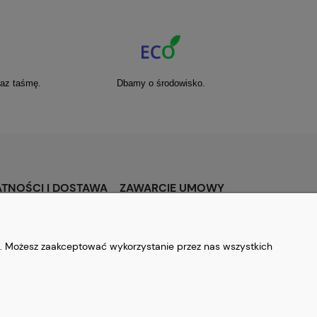
raz taśmę.
Dbamy o środowisko.
ATNOŚCI I DOSTAWA
ZAWARCIE UMOWY
y płatności
Polityka prywatności
tawa
Zwroty i reklamacje
b. Możesz zaakceptować wykorzystanie przez nas wszystkich
aje dostaw Kartonypl
Regulamin