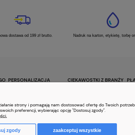
owa dostawa od 199 zł brutto.
Nadruk na karton, etykietę, torbę o
GO
PERSONALIZACJA
CIEKAWOSTKI Z BRANŻY
PŁ
Personalizacja Zamówienia
Branżowe porady
Form
Dos
działanie strony i pomagają nam dostosować ofertę do Twoich potrze
swoich preferencji, wybierając opcję "Dostosuj zgody".
Rodz
ści.
zaakceptuj wszystkie
suj zgody