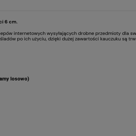
ci 6 cm.
klepów internetowych wysyłających drobne przedmioty dla swoi
śladów po ich użyciu, dzięki dużej zawartości kauczuku są trw
eramy losowo)