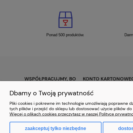
Ponad 500 produktów.
Darm
WSPÓŁPRACUJMY, BO
KONTO KARTONOWE
WARTO.
KLIENTA
Dbamy o Twoją prywatność
O firmie
Twoje zamówienia
Pliki cookies i pokrewne im technologie umożliwiają poprawne 
Palety Hurt
Ustawienia konta
tych plików i przejść do sklepu lub dostosować użycie plików do 
Więcej o plikach cookies przeczytasz w naszej Polityce prywatno
Kontakt
Przechowalnia
zaakceptuj tylko niezbędne
dosto