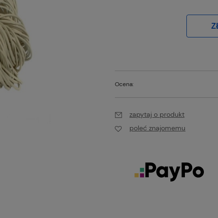
Z
Ocena:
zapytaj o produkt
poleć znajomemu