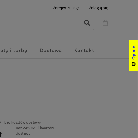
Zarejestruj się
Zaloguj się
Opinie
Opinie
etę i torbę
Dostawa
Kontakt
AT, bez kosztów dostawy
bez 23% VAT i kosztów
ł
dostawy