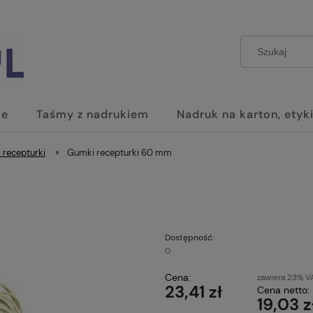
je
Taśmy z nadrukiem
Nadruk na karton, etyki
 recepturki
»
Gumki recepturki 60 mm
Dostępność:
0
Cena:
zawiera 23% V
23,41 zł
Cena netto:
19,03 z