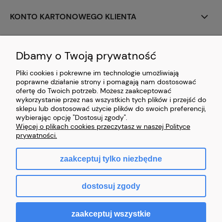
KONTO KARTONOWEGO KLIENTA
PERSONALIZACJA
Dbamy o Twoją prywatność
CIEKAWOSTKI Z BRANŻY
Pliki cookies i pokrewne im technologie umożliwiają
poprawne działanie strony i pomagają nam dostosować
PŁATNOŚCI I DOSTAWA
ofertę do Twoich potrzeb. Możesz zaakceptować
wykorzystanie przez nas wszystkich tych plików i przejść do
sklepu lub dostosować użycie plików do swoich preferencji,
ZAWARCIE UMOWY
wybierając opcję "Dostosuj zgody".
Więcej o plikach cookies przeczytasz w naszej Polityce
prywatności.
zaakceptuj tylko niezbędne
pokaż pełną wersję strony
dostosuj zgody
Sklep internetowy Shoper.pl
zaakceptuj wszystkie