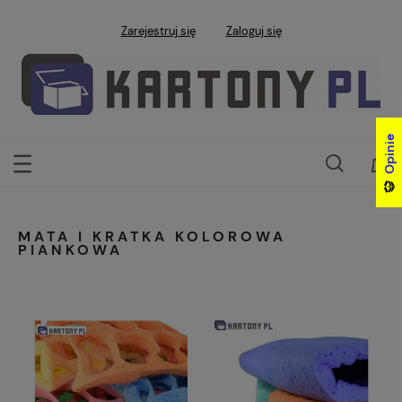
Zarejestruj się
Zaloguj się
Opinie
Opinie
MATA I KRATKA KOLOROWA
PIANKOWA